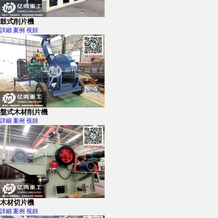
鼓式削片機
詳細
案例
視頻
盤式木材削片機
詳細
案例
視頻
木材切片機
詳細
案例
視頻