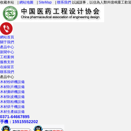
收藏本站
|
網站地圖
|
SiteMap
|
聯系我們
以誠謀事，以信為人鄭州億鳴重工歡迎您
網站首頁
關于我們
產品中心
新聞中心
工程案例
服務支持
在線留言
聯系我們
產品中心
木材粉碎機設備
木材削片機設備
木材撕碎機設備
木材剝皮機設備
木材顆粒機設備
木材烘干機設備
木材生產線設備
0371-64667895
手機：15515552202