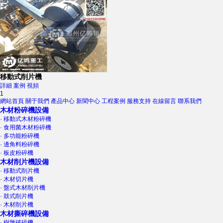
移動式削片機
詳細
案例
視頻
1
網站首頁
關于我們
產品中心
新聞中心
工程案例
服務支持
在線留言
聯系我們
木材粉碎機設備
· 移動式木材粉碎機
· 食用菌木材粉碎機
· 多功能粉碎機
· 邊角料粉碎機
· 板皮粉碎機
木材削片機設備
· 移動式削片機
· 木材切片機
· 盤式木材削片機
· 鼓式削片機
· 木材削片機
木材撕碎機設備
· 樹墩破碎機