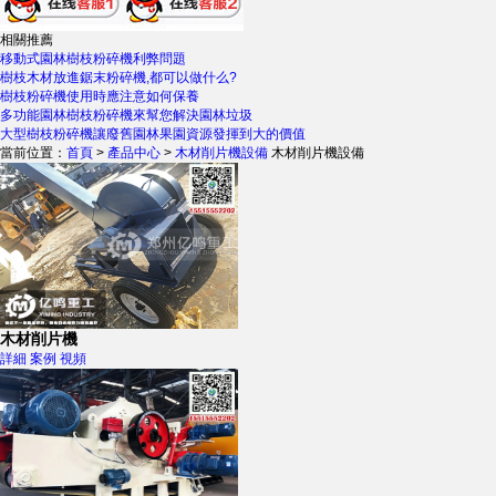
相關推薦
移動式園林樹枝粉碎機利弊問題
樹枝木材放進鋸末粉碎機,都可以做什么?
樹枝粉碎機使用時應注意如何保養
多功能園林樹枝粉碎機來幫您解決園林垃圾
大型樹枝粉碎機讓廢舊園林果園資源發揮到大的價值
當前位置：
首頁
>
產品中心
>
木材削片機設備
木材削片機設備
木材削片機
詳細
案例
視頻